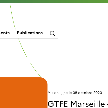
 télécharger ce document, veuillez vous connecter ou vous ins
Connexion
ents
Publications
ail
s
mment s’inscrire ?
Forums Tunnels
Actes du GTFE
Outils – Liens utiles
Autres conférences
Mis en ligne le 08 octobre 2020
GTFE Marseille 