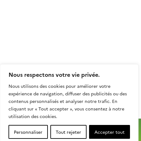
Nom de l'organisme (complet)
*
Téléphone
Nous respectons votre vie privée.
Mentions légales
Nous utilisons des cookies pour améliorer votre
Cocher OUI si vous êtes Agent de
expérience de navigation, diffuser des publicités ou des
Sécurité (AST)
contenus personnalisés et analyser notre trafic. En
cliquant sur « Tout accepter », vous consentez à notre
Oui
Non
utilisation des cookies.
J'ai pris connaissance et j'adhère aux
principes du GTFE.
Personnaliser
Tout rejeter
Accepter tout
J'accepte que mes données soient