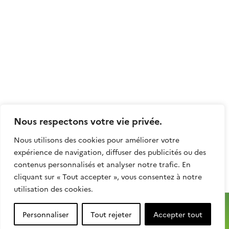
Nom de l'organisme (complet)
*
Téléphone
Nous respectons votre vie privée.
Mentions légales
Nous utilisons des cookies pour améliorer votre
Cocher OUI si vous êtes Agent de
expérience de navigation, diffuser des publicités ou des
Sécurité (AST)
contenus personnalisés et analyser notre trafic. En
cliquant sur « Tout accepter », vous consentez à notre
Oui
Non
utilisation des cookies.
J'ai pris connaissance et j'adhère aux
principes du GTFE.
Personnaliser
Tout rejeter
Accepter tout
J'accepte que mes données soient